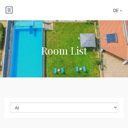
DE
Room List