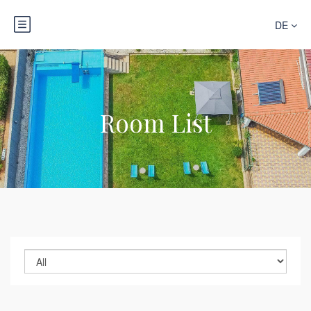
DE
Room List