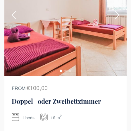
€100,00
FROM
Doppel- oder Zweibettzimmer
2
1 beds
16 m